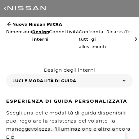
Nuova Nissan MICRA
Dimensioni
Design
Connettività
Confronta
Ricarica
Tecno
interni
tutti gli
allestimenti
Design degli interni
LUCI E MODALITÀ DI GUIDA
ESPERIENZA DI GUIDA PERSONALIZZATA
Scegli una delle modalità di guida disponibili:
puoi regolare la resistenza del volante, la
maneggevolezza, l'illuminazione e altro ancora.
E personalizzare il tuo stile di guida.