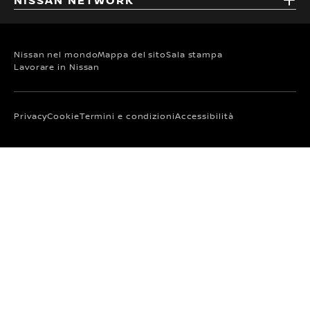
NISSAN NETWORK
Nissan nel mondo
Mappa del sito
Sala stampa
Lavorare in Nissan
Privacy
Cookie
Termini e condizioni
Accessibilità